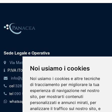
Sede Legale e Operativa
Via Matteo Bellinvia n.119, Barcellona P. G.
Noi usiamo i cookies
P.IVA IT03633740836
info@poliambulatoriopanacea.it
Noi usiamo i cookies e altre tecniche
di tracciamento per migliorare la tua
cel
328 1 855 866
esperienza di navigazione nel nostro
tel
090 9216080
sito, per mostrarti contenuti
whatsapp
328 1 855 866
personalizzati e annunci mirati, per
analizzare il traffico sul nostro sito, e